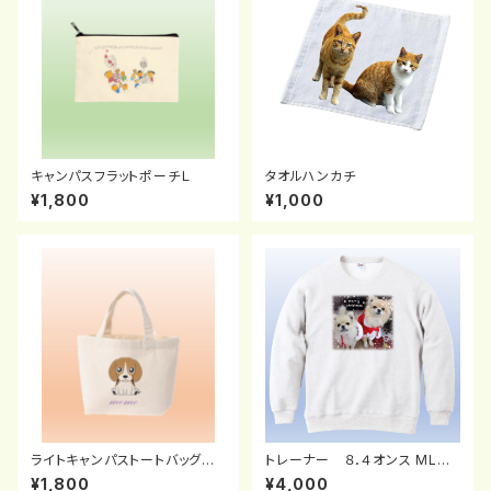
キャンパスフラットポーチＬ
タオルハンカチ
¥1,800
¥1,000
ライトキャンパストートバッグ
トレーナー ８．４オンス MLC
（Ｓ）
クルーネック（WM-２XL）
¥1,800
¥4,000