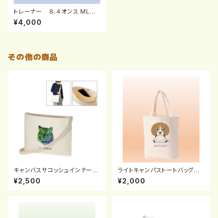
トレーナー ８．４オンス MLC
クルーネック（WM-２XL）
¥4,000
その他の商品
キャンバスサコッシュインナーポ
ライトキャンパストートバッグ
ケット付
（Ｍ）
¥2,500
¥2,000