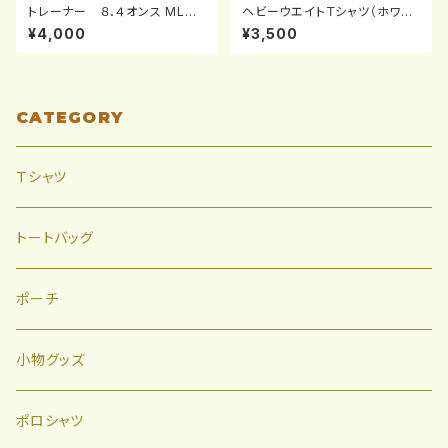
トレーナー ８．４オンス MLC
ヘビーウエイトＴシャツ（ホワイ
クルーネック（WM-２XL）
ト：XXL～ＸXXＬ）
¥4,000
¥3,500
CATEGORY
Ｔシャツ
トートバッグ
ポーチ
小物グッズ
ポロシャツ