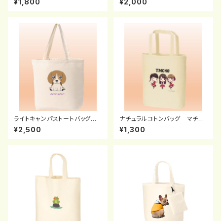
¥1,800
¥2,000
ライトキャンパストートバッグ
ナチュラルコトンバッグ マチ付
（Ｌ）
（F）
¥2,500
¥1,300